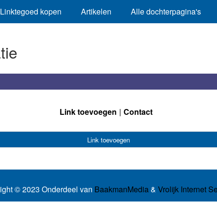
Linktegoed kopen
Artikelen
Alle dochterpagina's
tie
Link toevoegen
Contact
Link toevoegen
ight © 2023 Onderdeel van
BaakmanMedia
&
Vrolijk Internet S